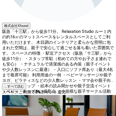
株式会社Xfound
阪急「十三駅」から徒歩11分。 Relaxation Studio ルーミ内
の約16㎡のマットスペースをレンタルスペースとしてご利
用いただけます。 木目調のインテリアと柔らかな照明に包
まれた空間は、親子で安心して過ごせる落ち着いた雰囲気で
す。 スペースの特徴 ・駅近アクセス（阪急「十三駅」から
徒歩11分） ・スタッフ常駐（初めての方やお子さま連れで
も安心） ・ナチュラルで清潔感のある内装（親子イベント
や少人数レッスンに最適） ・入口にソファ席あり（最大4名
まで着席可能） 利用用途の一例 ・ベビーマッサージや親子
ヨガ、ピラティスなどの少人数レッスン ・ママ会や親子向
けワークショップ ・絵本の読み聞かせや親子交流イベント
...すべて読む
・ベビー・キッズ向け撮影会 ・小規模な親子サークル活動
スペースご利用で
3
%
ポイント還元
ご利用にあたって ・マットスペースでは蓋つきの飲み物は
OKですが、食べ物の持ち込みはNGです ・ソファ席では飲食
可能です ・大きな汚損や破損があった場合は、必ずスタッ
フまでご連絡ください