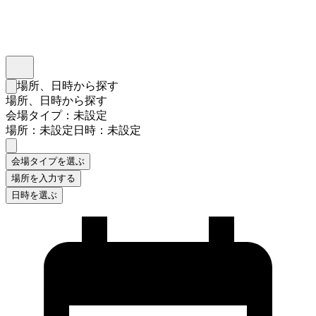
インスタベース
メニュー
場所、日時から探す
検索フォームを閉じる
場所、日時から探す
会場タイプ：未設定
場所：未設定
日時：未設定
会場タイプを選ぶ
場所を入力する
日時を選ぶ