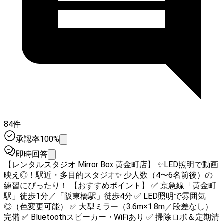
84件
承認率100%
即時回答
【レンタルスタジオ Mirror Box 黄金町店】 ✨LED照明で動画
映え◎！駅近・多目的スタジオ✨ 少人数（4〜6名前後）の
練習にぴったり！ 【おすすめポイント】 ✅ 京急線「黄金町
駅」徒歩1分／「阪東橋駅」徒歩4分 ✅ LED照明で雰囲気
◎（色変更可能） ✅ 大型ミラー（3.6m×1.8m／段差なし）
完備 ✅ Bluetoothスピーカー・WiFiあり ✅ 掃除ロボ＆定期清