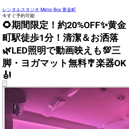
レンタルスタジオ Mirror Box 黄金町
今すぐ予約可能
🌻期間限定！約20%OFF✨黄金
町駅徒歩1分！清潔＆お洒落
🌿LED照明で動画映えも💯三
脚・ヨガマット無料🎐楽器OK
🎻