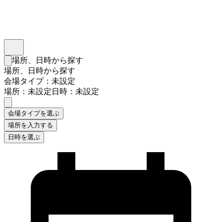
インスタベース
メニュー
場所、日時から探す
検索フォームを閉じる
場所、日時から探す
会場タイプ：未設定
場所：未設定
日時：未設定
会場タイプを選ぶ
場所を入力する
日時を選ぶ