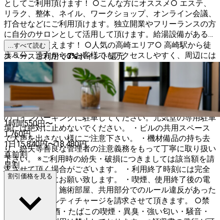
としてご利用頂けます！ ○こんな方にオススメ○ エステ、
リラク、整体、ネイル、ワークショップ、オンライン会議、
打合せなどにご利用頂けます。独立開業やフリーランスの方
に自分のサロンとして活用して頂けます。給湯設備があるた
め、お湯も使えます！ ○人気の高崎エリア○ 高崎駅から徒
...すべて読む
歩５分、遠方からのお客様でもアクセスしやすく、周辺には
スペースご利用で
3
%
ポイント還元
コンビニ（ファミリーマート）があります。コインパーキン
グも隣接して多数あるため、車でも安心してお越しいただけ
ます。 ○ご注意○ ・次のご利用者さまが気持ちよくお使い
頂けるよう清掃をよろしくお願い致します。又、ゴミは必ず
ご自身でお持ち帰りください。 ・車でお越しの方は、隣接
のコインパーキングに駐車してください。元気堂の専用駐車
1時間
550
円〜
場には絶対に止めないでください。 ・ビルの共用スペース
1,760
円
で大声を出さない様にご注意下さい。 ・機材備品の持ち去
1日
15,840
円
〜
18,480
円
り、紛失等善良な管理者の注意義務をもって丁寧に取り扱い
直前割
下さい。 ※ご利用時の紛失・破損につきましては該当額を請
早割
求させて頂く場合がございます。 ・利用終了時刻には完全
割引価格を見る
撤収するようにお願い致します。 ・喫煙、使用終了後の電
気水道の利用、施術部屋、共用部分でのルール違反があった
場合にはペナルティチャージを請求させて頂きます。 ○禁
止事項○ ・飲酒・たばこの喫煙・異臭・強い匂い・騒音・