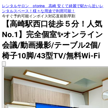
レンタルサロン otorina 高崎 安くて綺麗で駅から近いレ
ンタルスペース！様々な用途で利用可能！
今すぐ予約可能
インボイス対応
直前割
早割
【高崎駅西口徒歩５分！人気
No.1】完全個室✨オンライン
会議/動画撮影/テーブル2個/
椅子10脚/43型TV/無料Wi-Fi