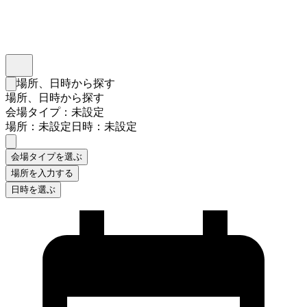
インスタベース
メニュー
場所、日時から探す
検索フォームを閉じる
場所、日時から探す
会場タイプ：未設定
場所：未設定
日時：未設定
会場タイプを選ぶ
場所を入力する
日時を選ぶ