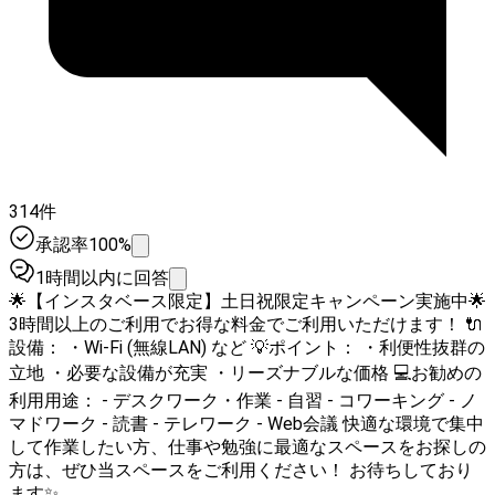
314件
承認率100%
1時間以内に回答
🌟【インスタベース限定】土日祝限定キャンペーン実施中🌟
3時間以上のご利用でお得な料金でご利用いただけます！ 🔌
設備： ・Wi-Fi (無線LAN) など 💡ポイント： ・利便性抜群の
立地 ・必要な設備が充実 ・リーズナブルな価格 💻お勧めの
利用用途： - デスクワーク・作業 - 自習 - コワーキング - ノ
マドワーク - 読書 - テレワーク - Web会議 快適な環境で集中
して作業したい方、仕事や勉強に最適なスペースをお探しの
方は、ぜひ当スペースをご利用ください！ お待ちしており
ます✨