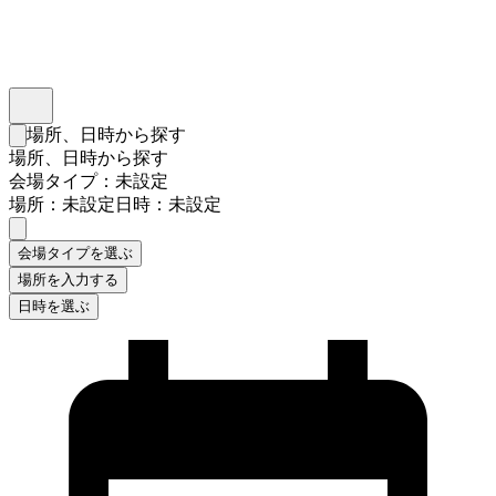
インスタベース
メニュー
場所、日時から探す
検索フォームを閉じる
場所、日時から探す
会場タイプ：未設定
場所：未設定
日時：未設定
会場タイプを選ぶ
場所を入力する
日時を選ぶ