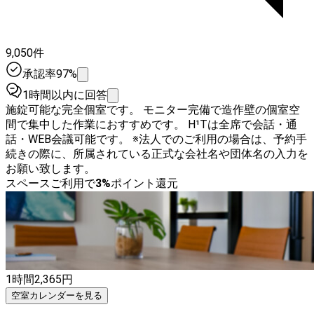
9,050件
承認率97%
1時間以内に回答
施錠可能な完全個室です。 モニター完備で造作壁の個室空
間で集中した作業におすすめです。 H¹Tは全席で会話・通
話・WEB会議可能です。 ※法人でのご利用の場合は、予約手
続きの際に、所属されている正式な会社名や団体名の入力を
お願い致します。
スペースご利用で
3
%
ポイント還元
1時間
2,365
円
空室カレンダーを見る