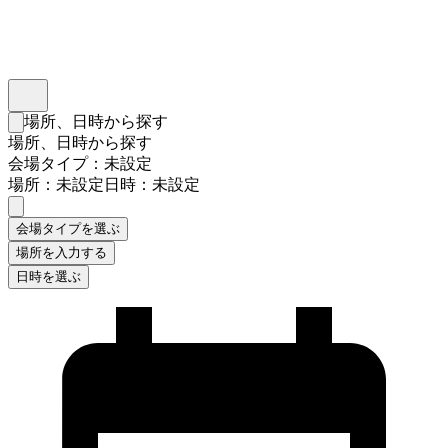
インスタベース
メニュー
場所、日時から探す
検索フォームを閉じる
場所、日時から探す
会場タイプ：未設定
場所：未設定
日時：未設定
会場タイプを選ぶ
場所を入力する
日時を選ぶ