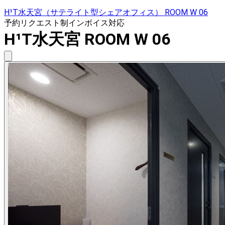
H¹T水天宮（サテライト型シェアオフィス） ROOM W 06
予約リクエスト制
インボイス対応
H¹T水天宮 ROOM W 06