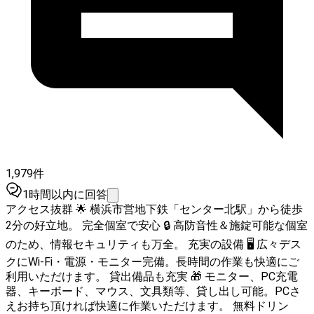
1,979件
1時間以内に回答
アクセス抜群 🌟 横浜市営地下鉄「センター北駅」から徒歩
2分の好立地。 完全個室で安心 🔒 高防音性＆施錠可能な個室
のため、情報セキュリティも万全。 充実の設備 🖥️ 広々デス
クにWi-Fi・電源・モニター完備。長時間の作業も快適にご
利用いただけます。 貸出備品も充実 🎁 モニター、PC充電
器、キーボード、マウス、文具類等、貸し出し可能。PCさ
えお持ち頂ければ快適に作業いただけます。 無料ドリン