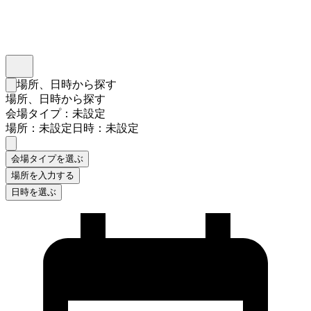
インスタベース
メニュー
場所、日時から探す
検索フォームを閉じる
場所、日時から探す
会場タイプ：未設定
場所：未設定
日時：未設定
会場タイプを選ぶ
場所を入力する
日時を選ぶ