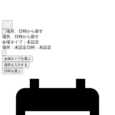
インスタベース
メニュー
場所、日時から探す
検索フォームを閉じる
場所、日時から探す
会場タイプ：未設定
場所：未設定
日時：未設定
会場タイプを選ぶ
場所を入力する
日時を選ぶ