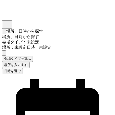
インスタベース
メニュー
場所、日時から探す
検索フォームを閉じる
場所、日時から探す
会場タイプ：未設定
場所：未設定
日時：未設定
会場タイプを選ぶ
場所を入力する
日時を選ぶ