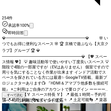
254件
承認率100%
即時回答
💎━━━━━━━━━━━━━━━━━━━━💎 🌸 い
つでもお得に便利なスペース 🌸 🏆 京橋で遊ぶなら【大京ク
ラブ】グループ 🏆 💎
━━━━━━━━━━━━━━━━━━━━💎 【💖 スペー
ス情報 💖】 💡 趣味活動等で使いやすい丁度良いスペース 💡
階段で4階の一部屋ですが（EVはありません） 個室ですので
周りを気にすることなく作業が出来ます インドア活動でス
ペースを探されている方には最適✨ GoogleTV搭載、最新プ
ロジェクターあります📺 『HDMI＆アマプラ他多数を接続可
能』 ※ご利用はご自身のアカウントで要ログイン ーーーー
ーーーーー 【🏅 スペース特長 🏅】 📍 最低１時間～予約可
...すべて読む
🥰 📍 机等は端に寄せているので広々 📍 土足可能👣 📍 楽器
スペースご利用で
3
%
ポイント還元
演奏可能🎺 📍 室内はある程度静か🎵（電車の音等は聞こえ