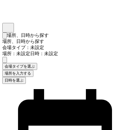
インスタベース
メニュー
場所、日時から探す
検索フォームを閉じる
場所、日時から探す
会場タイプ：未設定
場所：未設定
日時：未設定
会場タイプを選ぶ
場所を入力する
日時を選ぶ