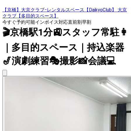
【京橋】大京クラブｰレンタルスペース【DaikyoClub】 大京
クラブ【多目的スペース】
今すぐ予約可能
インボイス対応
直前割
早割
🎬京橋駅1分🚉スタッフ常駐👩
｜多目的スペース｜持込楽器
🎷演劇練習🎭撮影📸会議💻