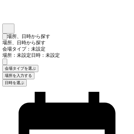
インスタベース
メニュー
場所、日時から探す
検索フォームを閉じる
場所、日時から探す
会場タイプ：未設定
場所：未設定
日時：未設定
会場タイプを選ぶ
場所を入力する
日時を選ぶ