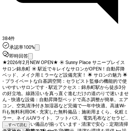
384件
承認率100%
即時回答
★2026年2月NEW OPEN★ ☀️ Sunny Place サニープレイス
サロン錦糸町 ☀️ 駅近でキレイなサロンがOPEN！自動昇降
ベッド、メイク用ミラーなど設備充実！ 🌟 サロンの魅力 🌟
- プライベートな白基調空間：セラピスト監修の機能的で使
いやすいサロンです - 駅近アクセス：錦糸町駅から徒歩3分
の好立地。線路沿いを真っ直ぐ進むだけの道のりで迷いませ
ん - 快適な設備：自動昇降型ベッドで高さ調整が簡単。エア
コン、空気清浄付き加湿器など完備で一年中快適。高速Wi-
Fiも無料利用OK - 充実した無料備品：施術用まくら、化粧ミ
ラー、ネイルUVライト、フットバス、電気毛布などセラピ
スト要望が多い備品が揃っています - 清潔で安心：定期清掃
...すべて読む
の実施や、除菌スプレーを完備し、清潔な環境を提供 🛏️ 設