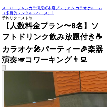
スーパージャンカラ河原町本店プレミアム カラオケルーム
（多目的レンタルスペース）1
予約リクエスト制
【人数料金プラン〜8名】ソ
フトドリンク飲み放題付き☕️
カラオケ🎤パーティー🎉楽器
演奏🎺コワーキング👨‍💻