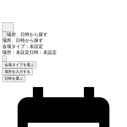
インスタベース
メニュー
場所、日時から探す
検索フォームを閉じる
場所、日時から探す
会場タイプ：未設定
場所：未設定
日時：未設定
会場タイプを選ぶ
場所を入力する
日時を選ぶ