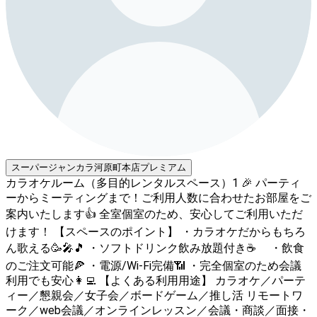
スーパージャンカラ河原町本店プレミアム
カラオケルーム（多目的レンタルスペース）1 🎉 パーティ
ーからミーティングまで！ご利用人数に合わせたお部屋をご
案内いたします👍 全室個室のため、安心してご利用いただ
けます！ 【スペースのポイント】 ・カラオケだからもちろ
ん歌える🥳🎤🎵 ・ソフトドリンク飲み放題付き☕️ ・飲食
のご注文可能🍕 ・電源/Wi-Fi完備📶 ・完全個室のため会議
利用でも安心👩‍💻 【よくある利用用途】 カラオケ／パーテ
ィー／懇親会／女子会／ボードゲーム／推し活 リモートワ
ーク／web会議／オンラインレッスン／会議・商談／面接・