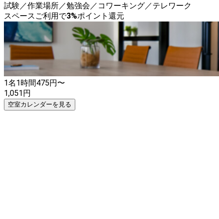
試験／作業場所／勉強会／コワーキング／テレワーク
スペースご利用で
3
%
ポイント還元
1名
1時間
475
円〜
1,051
円
空室カレンダーを見る