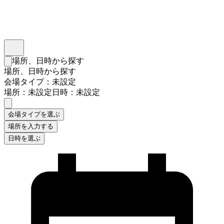
インスタベース
メニュー
場所、日時から探す
検索フォームを閉じる
場所、日時から探す
会場タイプ：未設定
場所：未設定
日時：未設定
会場タイプを選ぶ
場所を入力する
日時を選ぶ