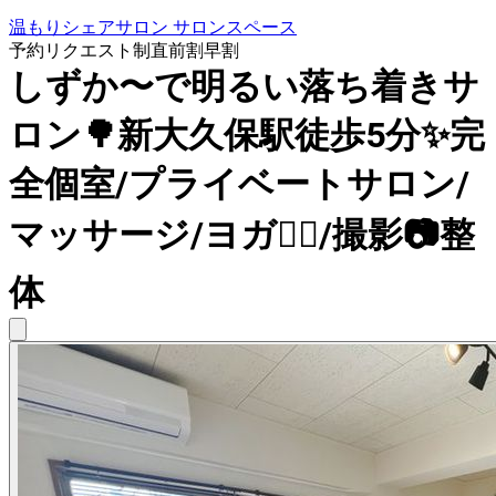
温もりシェアサロン サロンスペース
予約リクエスト制
直前割
早割
しずか〜で明るい落ち着きサ
ロン🌳新大久保駅徒歩5分✨完
全個室/プライベートサロン/
マッサージ/ヨガ🧘‍♀️/撮影📷整
体