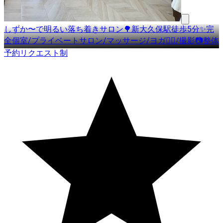
しずか〜で明るい落ち着きサロン🌳新大久保駅徒歩5分✨完
全個室/プライベートサロン/マッサージ/ヨガ🧘‍♀️/撮影📷整体
予約リクエスト制