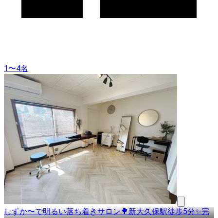
1〜4名
しずか〜で明るい落ち着きサロン🌳新大久保駅徒歩5分✨完