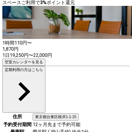
スペースご利用で
3
%
ポイント還元
1時間
110
円〜
1,870
円
1日
19,250
円
〜
22,000
円
空室カレンダーを見る
定期利用の方はこちら
住所
東京都
台東区
根岸1-1-15
予約受付期間
12ヶ月先まで予約可能
最寄駅
鶯谷駅 (JR山手線) 徒歩1分