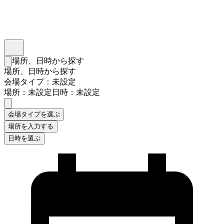
インスタベース
メニュー
場所、日時から探す
検索フォームを閉じる
場所、日時から探す
会場タイプ：未設定
場所：未設定
日時：未設定
会場タイプを選ぶ
場所を入力する
日時を選ぶ