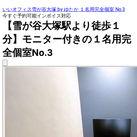
いいオフィス雪が谷大塚 by ゆたか １名用完全個室 No.3
今すぐ予約可能
インボイス対応
【雪が谷大塚駅より徒歩１
分】モニター付きの１名用完
全個室No.3