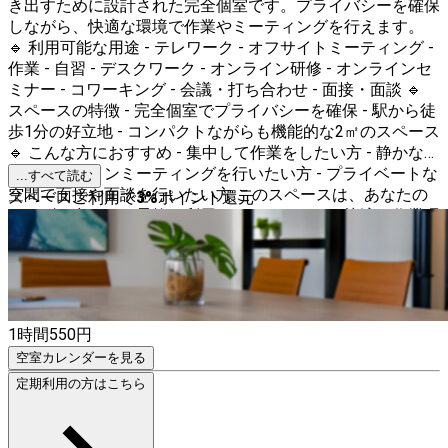
き出すために設計された完全個室です。プライバシーを確保
しながら、快適な環境で作業やミーティングを行えます。
🔹 利用可能な用途 - テレワーク - オフサイトミーティング -
作業 - 自習 - デスクワーク - オンライン研修 - オンラインセ
ミナー - コワーキング - 会議・打ち合わせ - 面接・面談 🔹
スペースの特徴 - 完全個室でプライバシーを確保 - 駅から徒
歩1分の好立地 - コンパクトながらも機能的な2㎡のスペース
🔹 こんな方におすすめ - 集中して作業をしたい方 - 静かな環
境でオンラインミーティングを行いたい方 - プライベートな
...すべて読む
空間で面接や面談を行いたい方 このスペースは、あなたの
スペースご利用で
3
%
ポイント還元
ニーズに合わせて柔軟に利用できます。ぜひ、快適な作業環
境を体験してください！！
1時間
550
円
空室カレンダーを見る
定期利用の方はこちら