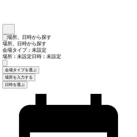
インスタベース
メニュー
場所、日時から探す
検索フォームを閉じる
場所、日時から探す
会場タイプ：未設定
場所：未設定
日時：未設定
会場タイプを選ぶ
場所を入力する
日時を選ぶ