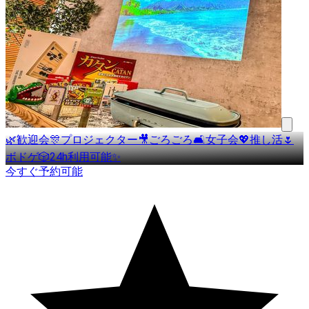
🌿歓迎会🎊プロジェクター🎥ごろごろ🛋女子会💖推し活🌷
ボドゲ🎲24h利用可能✨
今すぐ予約可能