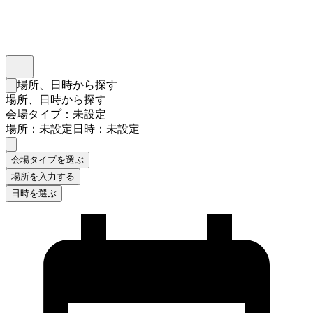
インスタベース
メニュー
場所、日時から探す
検索フォームを閉じる
場所、日時から探す
会場タイプ：未設定
場所：未設定
日時：未設定
会場タイプを選ぶ
場所を入力する
日時を選ぶ