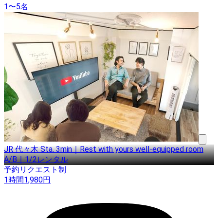
1〜5名
JR 代々木 Sta. 3min｜Rest with yours well-equipped room
A/B｜1/2レンタル
予約リクエスト制
1時間
1,980
円