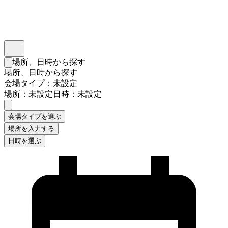
インスタベース
メニュー
場所、日時から探す
検索フォームを閉じる
場所、日時から探す
会場タイプ：未設定
場所：未設定
日時：未設定
会場タイプを選ぶ
場所を入力する
日時を選ぶ