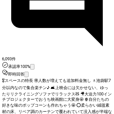
6,093件
承認率100%
即時回答
🎖スペースの特長 🉐人数が増えても追加料金無し 🚶池袋駅7
分以内なので集合楽チン♪ 🛋上映会には欠かせない、ゆっ
たりリクライニングソファでリラックス🧸 🎥大迫力100イン
チプロジェクターでおうち映画館に大変身🤩 🍿自分たちの
好きな味のポップコーンも作れちゃう🤩 ⭕柔らかい絨毯素
材の床、リベア調のカーテンで覆われていて没入感が半端な