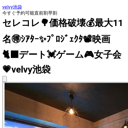
velvy池袋
今すぐ予約可能
直前割
早割
セレコレ🌳価格破壊💰最大11
名🉐ｼｱﾀｰ✨ﾌﾟﾛｼﾞｪｸﾀ📽️映画
🐈‍⬛デート💓ゲーム🎮女子会
💗velvy池袋