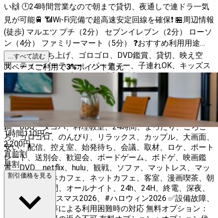
い🙌 🕛24時間営業なので朝まで貸切、夜通しで連ドラ一気
見が可能🚆 📶Wi-Fi完備で超高速安定回線を確保❗ 🏪周辺情報
(徒歩) マルエツ プチ（2分） セブンイレブン（2分） ローソ
ン（4分） ファミリーマート（5分） ❓おすすめ利用用途
birthday、打ち上げ、ゴロゴロ、DVD鑑賞、貸切、映え空
...すべて読む
間、ティーパーティー 、パーティー、子連れOK、キッズス
スペースご利用で
3
%
ポイント還元
ペース、ベビー 、赤ちゃん、誕生日会、ホームパーティ
ー、飲み会、女子会、ママ会、子連れ、オフ会、交流会、ミ
ートアップ、推し会、VLIVE、デート、合コン、撮影、ネイ
ル、施術、コスプレ、オフ会、サプライズ、おしゃれ、オシ
ャレ、お洒落、かわいい、可愛い、カワイイ、SNS、焼肉、
鍋、BBQ、タコパ、料理教室、24時間、まったり、ごろご
1時間
110
円〜
ろ、ゴロゴロ、のんびり、リラックス、カップル、大画面、
2,200
円
安い、配信、控え室、始発待ち、会議、取材、ロケ、ポート
直前割
レート、送別会、歓迎会、ボードゲーム、ボドゲ、映画鑑
早割
賞、DVD、netflix、hulu、観戦、ソファ、マットレス、マッ
割引価格を見る
ト、ベッド、ネカフェ、ネットカフェ、客室、漫画喫茶、朝
まで、２４時間、オールナイト、24h、24H、終電、深夜、
忘年会、#クリスマス2026、#ハロウィン2026 ✅設備故障、
不具合、盗難等による利用困難時の対応 無料オプション：