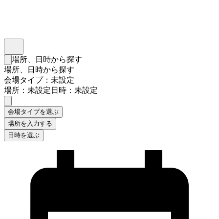
インスタベース
メニュー
場所、日時から探す
検索フォームを閉じる
場所、日時から探す
会場タイプ：未設定
場所：未設定
日時：未設定
会場タイプを選ぶ
場所を入力する
日時を選ぶ