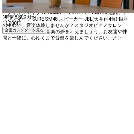
楽機材（詳細はお問い合わせください） 譜面台 ３台 ピアノ
用レコーディングマイク DPA VO4099 PA アンサンブルレコ
ーディングマイク NEUMAN STEREO SET KM184 店内アナ
1時間
8,800
円〜
ウンスマイク SURE SM48 スピーカー JBL(天井付4台) 銀座
11,000
円
の中心で、音楽体験しませんか？スタジオピアノサロン
空室カレンダーを見る
DOLCEで、あなたの音楽の夢を叶えましょう。お友達や仲
間と一緒に、心ゆくまで音楽を楽しんでください。🎶✨