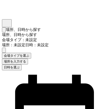
インスタベース
メニュー
場所、日時から探す
検索フォームを閉じる
場所、日時から探す
会場タイプ：未設定
場所：未設定
日時：未設定
会場タイプを選ぶ
場所を入力する
日時を選ぶ