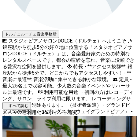
ドルチェルーチェ音楽事務所
🎹 スタジオピアノサロンDOLCE（ドルチェ）へようこそ 🎶
銀座駅から徒歩5分の好立地に位置する「スタジオピアノサ
ロンDOLCE（ドルチェ）」は、音楽愛好家のための特別な
レンタルスペースです。都会の喧騒を忘れ、音楽に没頭でき
る贅沢な空間を提供します。 🌟 特長 - **アクセス抜群**: 銀
座駅から徒歩5分で、どこからでもアクセスしやすい！ - **
音楽に最適**: 音楽活動に集中できる静かな環境。 👥 定員 -
最大25名まで収容可能。少人数の音楽イベントやリハーサ
ルに最適です。 🎼 利用可能な用途 ・初回の方はレコーディ
ング、サロン、ライブ利用に限ります。 レコーディングサ
ービスプラン別途あります。 （技術者派遣） - グランドピ
...すべて読む
アノでの練習（ハンブルグスタンウェイグランドピアノ） -
スペースご利用で
3
%
ポイント還元
音楽リハーサル - サロンコンサート -サロンライブ -発表会 -
ライブ - レコーディング -グランドピアノ - 音楽ワークショ
ップ -オーデション用録音 💡 設備 - ピアノをはじめとした音