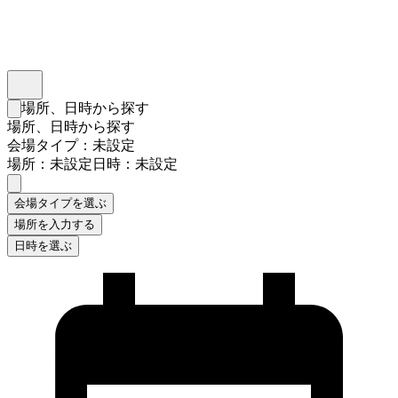
インスタベース
メニュー
場所、日時から探す
検索フォームを閉じる
場所、日時から探す
会場タイプ：未設定
場所：未設定
日時：未設定
会場タイプを選ぶ
場所を入力する
日時を選ぶ