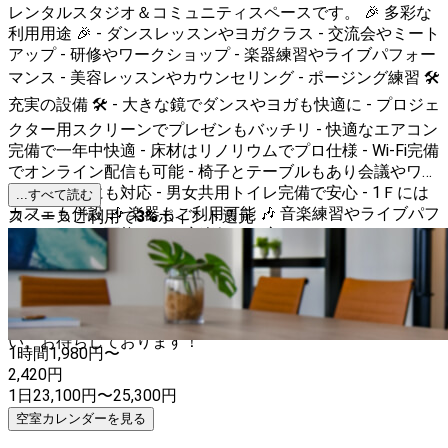
レンタルスタジオ＆コミュニティスペースです。 🎉 多彩な
利用用途 🎉 - ダンスレッスンやヨガクラス - 交流会やミート
アップ - 研修やワークショップ - 楽器練習やライブパフォー
マンス - 美容レッスンやカウンセリング - ポージング練習 🛠️
充実の設備 🛠️ - 大きな鏡でダンスやヨガも快適に - プロジェ
クター用スクリーンでプレゼンもバッチリ - 快適なエアコン
完備で一年中快適 - 床材はリノリウムでプロ仕様 - Wi-Fi完備
でオンライン配信も可能 - 椅子とテーブルもあり会議やワー
クショップにも対応 - 男女共用トイレ完備で安心 - 1Ｆには
...すべて読む
カフェも併設 🎶 楽器もご利用可能 🎶 音楽練習やライブパフ
スペースご利用で
3
%
ポイント還元
ォーマンスも可能です。音楽好きの方々にぴったりのスペー
スです。 🚶‍♂️ アクセス 🚶‍♀️ 鹿児島中央駅から徒歩20分の立地
で、少し歩くことで静かな環境を手に入れられます。 K-Link
Spaceで、あなたのアイデアを形にしませんか？多彩な用途
に対応したこのスペースで、素敵な時間をお過ごしくださ
い。お待ちしております！
1時間
1,980
円〜
2,420
円
1日
23,100
円
〜
25,300
円
空室カレンダーを見る