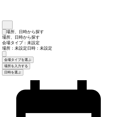
インスタベース
メニュー
場所、日時から探す
検索フォームを閉じる
場所、日時から探す
会場タイプ：未設定
場所：未設定
日時：未設定
会場タイプを選ぶ
場所を入力する
日時を選ぶ