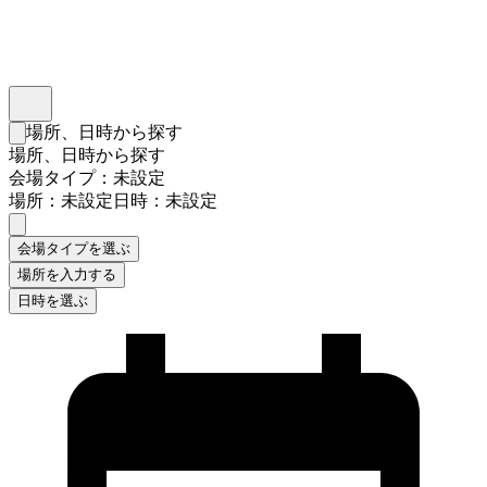
インスタベース
メニュー
場所、日時から探す
検索フォームを閉じる
場所、日時から探す
会場タイプ：未設定
場所：未設定
日時：未設定
会場タイプを選ぶ
場所を入力する
日時を選ぶ