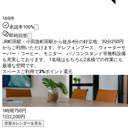
169件
承認率100%
即時回答
JR町田駅・小田急町田駅から徒歩4分の好立地、30分250円
からご利用いただけます。テレフォンブース、ウォーターサ
ーバー・コーヒー、モニター、パソコンスタンド等無料設備
も充実しております。 1名様はもちろん2名様での作業にも
最適な空間です。
スペースご利用で
3
%
ポイント還元
1時間
750
円
1日
2,200
円
空室カレンダーを見る