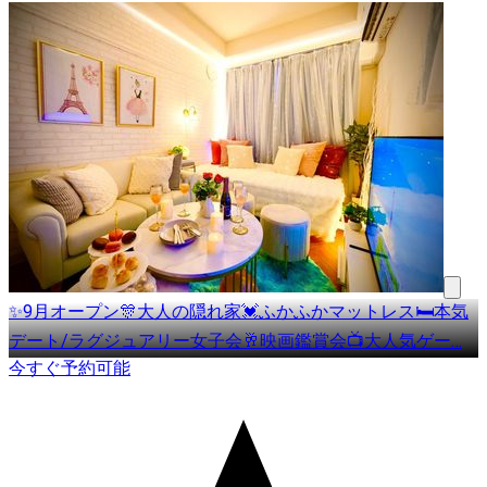
✨9月オープン🎊大人の隠れ家💓ふかふかマットレス🛏️本気
デート/ラグジュアリー女子会🥂映画鑑賞会📺大人気ゲー
…
今すぐ予約可能