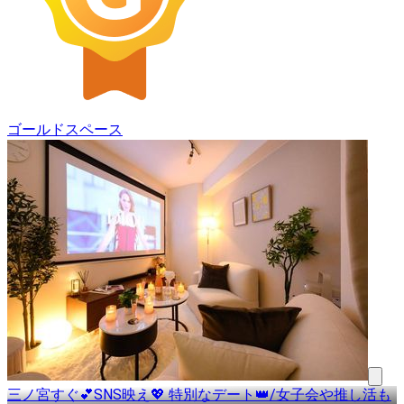
ゴールドスペース
三ノ宮すぐ💕SNS映え💖 特別なデート👑/女子会や推し活も