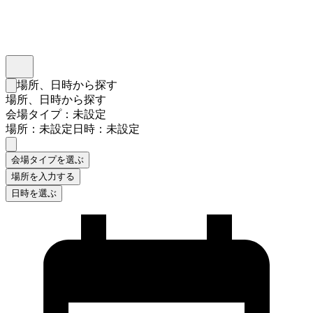
インスタベース
メニュー
場所、日時から探す
検索フォームを閉じる
場所、日時から探す
会場タイプ：未設定
場所：未設定
日時：未設定
会場タイプを選ぶ
場所を入力する
日時を選ぶ