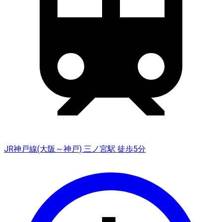
JR神戸線(大阪～神戸) 三ノ宮駅 徒歩5分