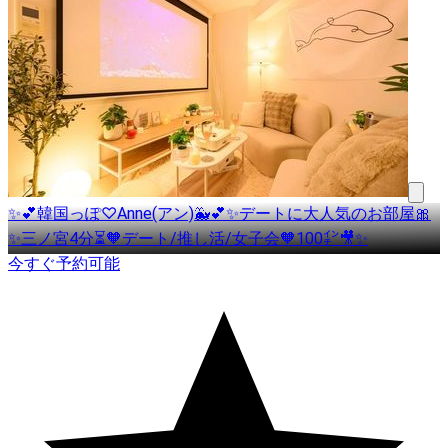
✨💕韓国っぽ♡Anne(アン)🐳💕✨デートに大人気のお部屋🎀
✨三ノ宮4分⏳🧡デート/推し活/女子会🧡100㌅🎥✨
今すぐ予約可能