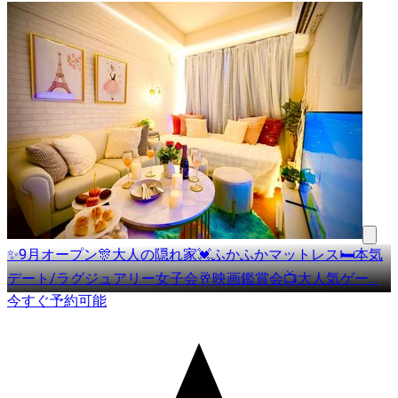
✨9月オープン🎊大人の隠れ家💓ふかふかマットレス🛏️本気
デート/ラグジュアリー女子会🥂映画鑑賞会📺大人気ゲー
…
今すぐ予約可能