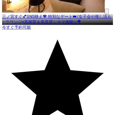
三ノ宮すぐ💕SNS映え💖 特別なデート👑/女子会や推し活も
✨ラウンジ×高画質＆高音質シネマ体験✨🎥
今すぐ予約可能