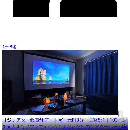
1〜8名
【🌸シアター鑑賞👫デート💓】元町3分・三宮5分｜100イン
チ✖️大きなソファでくつろぐあなただけのシアタールーム🎦