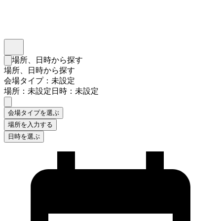
インスタベース
メニュー
場所、日時から探す
検索フォームを閉じる
場所、日時から探す
会場タイプ：未設定
場所：未設定
日時：未設定
会場タイプを選ぶ
場所を入力する
日時を選ぶ