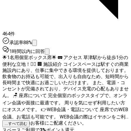
464件
承認率88%
1時間以内に回答
🌟1名用個室ボックス席🌟 🚃 アクセス 草津駅から徒歩1分の
便利な立地！🚶‍♀️ 🏢 施設紹介 コインスペースは駅すぐの商業
施設内にあり、仕事に集中できる環境を提供しております。
飲食物のお持込も可能で、出入りも自由なため、短時間から
長時間まで快適にお過ごしいただけます。 また、電源・コ
ンセントが完備されており、デバイス充電の心配もありませ
ん。 🪑 座席について 完全個室のボックスタイプで、オンラ
イン会議や面接に最適です。 周りを気にせず利用したい方
にオススメです。 👉WEB会議・電話について 座席でのWEB
会議、お電話も可能です。 WEB会議の際はイヤホンをご利
用の上、他のお客様にご配慮ください。
...すべて読む
スペースご利用で
3
%
ポイント還元