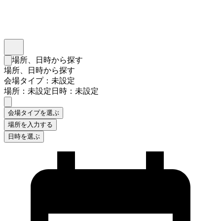
インスタベース
メニュー
場所、日時から探す
検索フォームを閉じる
場所、日時から探す
会場タイプ：未設定
場所：未設定
日時：未設定
会場タイプを選ぶ
場所を入力する
日時を選ぶ