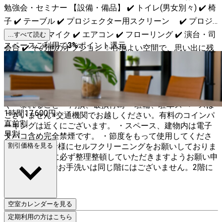
勉強会・セミナー 【設備・備品】 ✔️ トイレ(男女別々) ✔️ 椅
子 ✔️ テーブル ✔️ プロジェクター用スクリーン ✔️ プロジ
ェクター ✔️ マイク ✔️ エアコン ✔️ フローリング ✔️ 演台・司
...すべて読む
スペースご利用で
3
%
ポイント還元
会台 ✔️ その他のオプション ✨心地よい空間で、思い出に残
る時間を過ごすことができます✨ 👍ご予約はお早めに👍 ▼
禁止事項 近隣への配慮のため、下記の行為は禁止です。 ・
飲酒、食事禁止※お菓子や飴などの軽食程度であれば可能。
・スペース外（入り口付近や共用部等）でタムロする・騒
ぐ・暴れること ・汚損、破損行為 ・駐輪、駐車スペースは
1時間
17,600
円
ございません※交通機関でお越しください。有料のコインパ
直前割
ーキングは近くにございます。 ・スペース、建物内は電子
早割
タバコ含め完全禁煙です。 ・節度をもって使用してくださ
い。 ※ご利用者様にセルフクリーニングをお願いしておりま
割引価格を見る
す。ご退室前に必ず整理整頓していただきますようお願い申
し上げます。 ※お手洗いは同じ階にはございません。2階に
ございます。
空室カレンダーを見る
定期利用の方はこちら