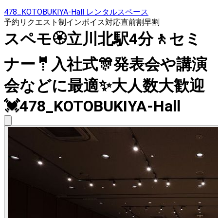
478_KOTOBUKIYA-Hall レンタルスペース
予約リクエスト制
インボイス対応
直前割
早割
スペモ🏵立川北駅4分🚶セミ
ナー🤵入社式🎊発表会や講演
会などに最適✨大人数大歓迎
💓478_KOTOBUKIYA-Hall