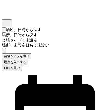
インスタベース
メニュー
場所、日時から探す
検索フォームを閉じる
場所、日時から探す
会場タイプ：未設定
場所：未設定
日時：未設定
会場タイプを選ぶ
場所を入力する
日時を選ぶ