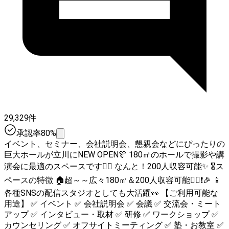
29,329件
承認率80%
イベント、セミナー、会社説明会、懇親会などにぴったりの
巨大ホールが立川にNEW OPEN🎊 180㎡のホールで撮影や講
演会に最適のスペースです🙆‍♀ なんと！200人収容可能✨ 🎖ス
ペースの特徴 🏠超～～広々180㎡＆200人収容可能🙆‍♂❗🎉 📱
各種SNSの配信スタジオとしても大活躍👀 【ご利用可能な
用途】 ✅ イベント ✅ 会社説明会 ✅ 会議 ✅ 交流会・ミート
アップ ✅ インタビュー・取材 ✅ 研修 ✅ ワークショップ ✅
カウンセリング ✅ オフサイトミーティング ✅ 塾・お教室 ✅