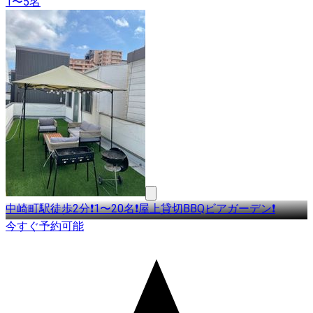
1〜5名
中崎町駅徒歩2分❗️1〜20名❗️屋上貸切BBQビアガーデン❗️
今すぐ予約可能