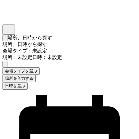
インスタベース
メニュー
場所、日時から探す
検索フォームを閉じる
場所、日時から探す
会場タイプ：未設定
場所：未設定
日時：未設定
会場タイプを選ぶ
場所を入力する
日時を選ぶ