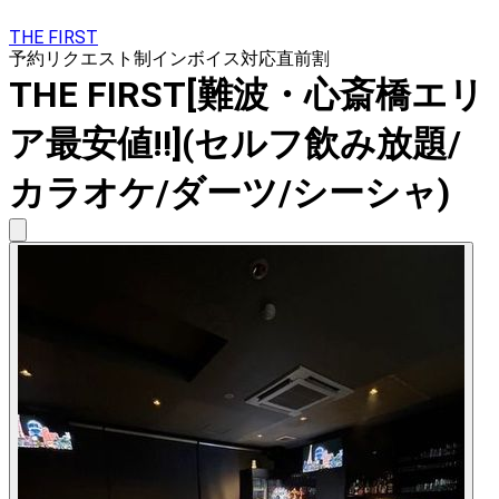
THE FIRST
予約リクエスト制
インボイス対応
直前割
THE FIRST[難波・心斎橋エリ
ア最安値‼️](セルフ飲み放題/
カラオケ/ダーツ/シーシャ)