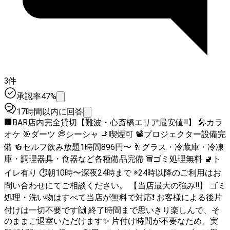
3件
承認率47%
17時間以内に回答
🏢BAR店内完全貸切【難波・心斎橋エリア最安値‼️】 🎤カラ
オケ 🎯ダーツ 💭シーシャ 🚬喫煙可 📽️プロジェクター設備完
備 🍻セルフ飲み放題1時間896円〜 🥂グラス・冷蔵庫・冷凍
庫・調理器具・食器など各種備品完備 🗑ゴミ処理無料 🚽ト
イレ有り ⏱朝10時〜深夜24時まで ※24時以降のご利用はお
問い合わせにてご相談ください。 【当店最大の強み‼️】 ゴミ
処理・洗い物はすべて当店が無料で対応❗️ お客様による後片
付けは一切不要です🙌 終了時間まで思いきり楽しんで、そ
のままご退室いただけます✨ 片付け時間が不要なため、実