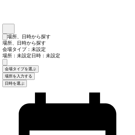
インスタベース
メニュー
場所、日時から探す
検索フォームを閉じる
場所、日時から探す
会場タイプ：未設定
場所：未設定
日時：未設定
会場タイプを選ぶ
場所を入力する
日時を選ぶ