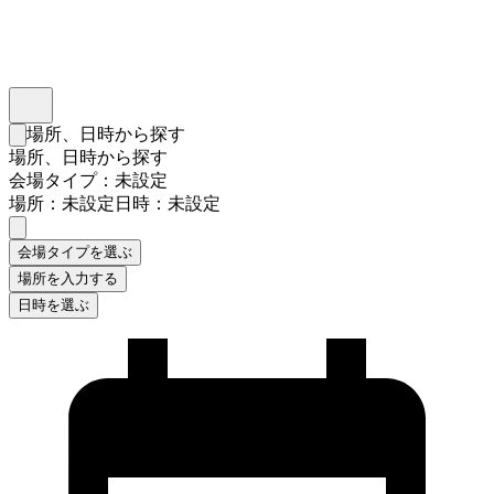
インスタベース
メニュー
場所、日時から探す
検索フォームを閉じる
場所、日時から探す
会場タイプ：未設定
場所：未設定
日時：未設定
会場タイプを選ぶ
場所を入力する
日時を選ぶ