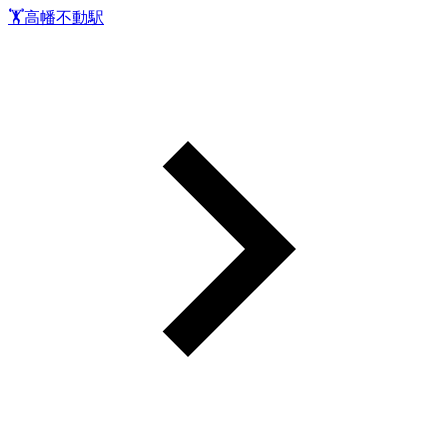
🏋️高幡不動駅