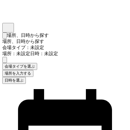
インスタベース
メニュー
場所、日時から探す
検索フォームを閉じる
場所、日時から探す
会場タイプ：未設定
場所：未設定
日時：未設定
会場タイプを選ぶ
場所を入力する
日時を選ぶ