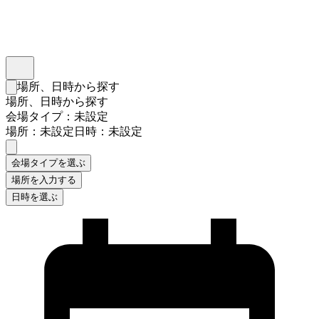
インスタベース
メニュー
場所、日時から探す
検索フォームを閉じる
場所、日時から探す
会場タイプ：未設定
場所：未設定
日時：未設定
会場タイプを選ぶ
場所を入力する
日時を選ぶ