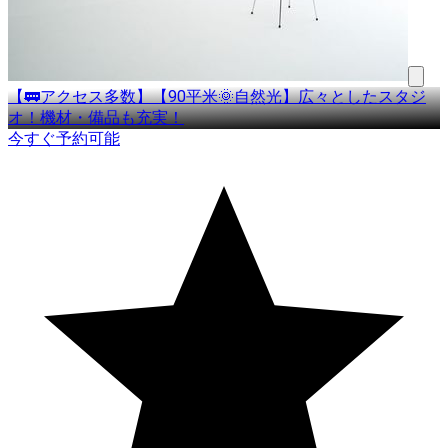
【🚃アクセス多数】【90平米🌞自然光】広々としたスタジ
オ！機材・備品も充実！
今すぐ予約可能