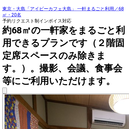
東京・大島「アイビーカフェ大島」 一軒まるごと利用／68
㎡・20名
予約リクエスト制
インボイス対応
約68㎡の一軒家をまるごと利
用できるプランです（２階固
定席スペースのみ除きま
す。）。撮影、会議、食事会
等にご利用いただけます。