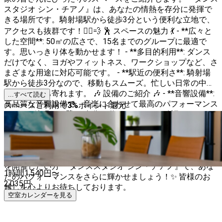
スタジオ シン・チアノ』は、あなたの情熱を存分に発揮で
きる場所です。騎射場駅から徒歩3分という便利な立地で、
アクセスも抜群です！🚶‍♂️💨 🕺 スペースの魅力 💃 - **広々と
した空間**: 50㎡の広さで、15名までのグループに最適で
す。思いっきり体を動かせます！ - **多目的利用**: ダンス
だけでなく、ヨガやフィットネス、ワークショップなど、さ
まざまな用途に対応可能です。 - **駅近の便利さ**: 騎射場
駅から徒歩3分なので、移動もスムーズ。忙しい日常の中で
も気軽に立ち寄れます。 🎶 設備のご紹介 🎶 - **音響設備**:
...すべて読む
高品質な音響設備で、音楽に合わせて最高のパフォーマンス
スペースご利用で
3
%
ポイント還元
を！ - **鏡張りの壁**: 自分の動きをしっかり確認できるの
で、練習に最適です。 - **快適な環境**: エアコン完備で、
季節を問わず快適に過ごせます。 🌈 こんな方におすすめ 🌈
- ダンスレッスンを開きたいインストラクターの方 - 仲間と
一緒にダンスを楽しみたい方 - ヨガやフィットネスのクラス
を開催したい方 『ダンススタジオ シン・チアノ』で、あな
1時間
1,540
円〜
たのパフォーマンスをさらに輝かせましょう！✨ 皆様のお
2,035
円
越しを心よりお待ちしております。
空室カレンダーを見る