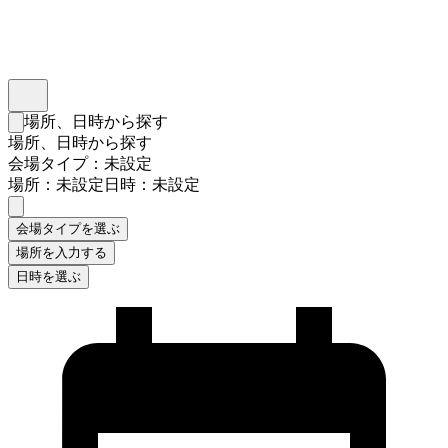
インスタベース
メニュー
場所、日時から探す
検索フォームを閉じる
場所、日時から探す
会場タイプ：未設定
場所：未設定
日時：未設定
会場タイプを選ぶ
場所を入力する
日時を選ぶ