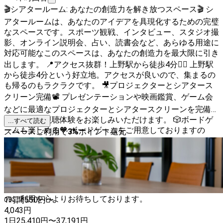
🎬シアタールーム: あなたの創造力を解き放つスペース🎬 シ
アタールームは、あなたのアイデアを具現化するための完璧
なスペースです。スポーツ観戦、インタビュー、スタジオ撮
影、オンライン説明会、占い、読書会など、あらゆる用途に
対応可能なこのスペースは、あなたの創造力を最大限に引き
出します。 📍アクセス抜群！上野駅から徒歩4分🚶‍♀️ 上野駅
から徒歩4分という好立地。アクセスが良いので、集まるの
も帰るのもラクラクです。 🎥プロジェクターとシアタース
クリーン完備📽️ プレゼンテーションや映画鑑賞、ゲーム会
などに最適なプロジェクターとシアタースクリーンを完備。
大画面での視聴体験をお楽しみいただけます。 🎲ボードゲ
...すべて読む
ームも楽しめる🧡 ボードゲームをご用意しておりますの
スペースご利用で
3
%
ポイント還元
で、友人との楽しい時間を過ごすことも可能です。 💻Wi-Fi
完備でオンラインも安心💻 Wi-Fiが完備されているので、オ
ンラインでの会議や説明会も安心して行えます。 【詳細情
報】 ・価格: 1100円〜2200円 ・定員: 8名 ・広さ: 28㎡ シア
タールームで、新たな可能性を見つけてみませんか？あなた
のご利用を心よりお待ちしております。
1時間
550
円〜
4,043
円
1日
25,410
円
〜
37,191
円