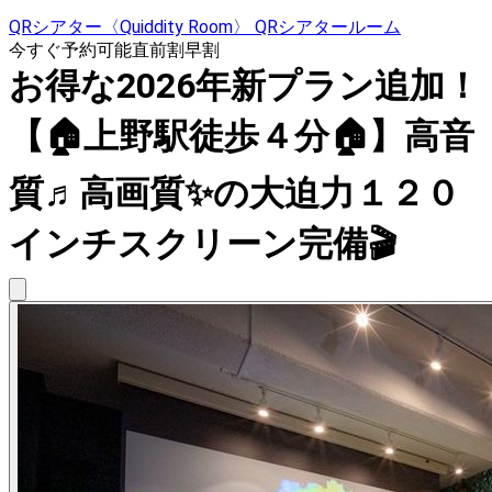
QRシアター〈Quiddity Room〉 QRシアタールーム
今すぐ予約可能
直前割
早割
お得な2026年新プラン追加！
【🏠上野駅徒歩４分🏠】高音
質♬高画質✨の大迫力１２０
インチスクリーン完備🎬