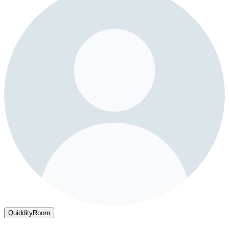
QuiddityRoom