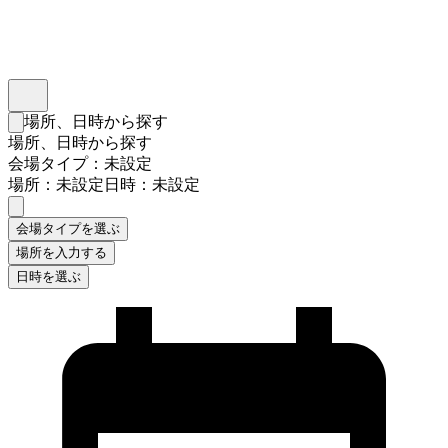
インスタベース
メニュー
場所、日時から探す
検索フォームを閉じる
場所、日時から探す
会場タイプ：未設定
場所：未設定
日時：未設定
会場タイプを選ぶ
場所を入力する
日時を選ぶ