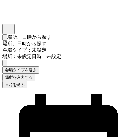
インスタベース
メニュー
場所、日時から探す
検索フォームを閉じる
場所、日時から探す
会場タイプ：未設定
場所：未設定
日時：未設定
会場タイプを選ぶ
場所を入力する
日時を選ぶ