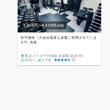
3,850円〜4,510円
/時間
年中無休《大会出場者も多数ご利用されていま
す!!》赤坂...
東京メトロ千代田線 赤坂駅 徒歩4分
60分~
〜5名
32