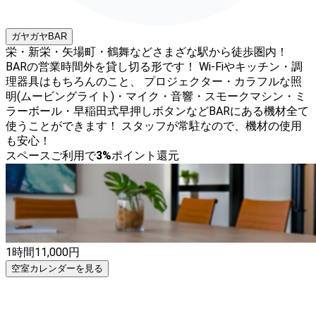
ガヤガヤBAR
栄・新栄・矢場町・鶴舞などさまざな駅から徒歩圏内！
BARの営業時間外を貸し切る形です！ Wi-Fiやキッチン・調
理器具はもちろんのこと、 プロジェクター・カラフルな照
明(ムービングライト)・マイク・音響・スモークマシン・ミ
ラーボール・早稲田式早押しボタンなどBARにある機材全て
使うことができます！ スタッフが常駐なので、機材の使用
も安心！
スペースご利用で
3
%
ポイント還元
1時間
11,000
円
空室カレンダーを見る