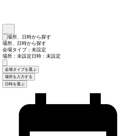
インスタベース
メニュー
場所、日時から探す
検索フォームを閉じる
場所、日時から探す
会場タイプ：未設定
場所：未設定
日時：未設定
会場タイプを選ぶ
場所を入力する
日時を選ぶ