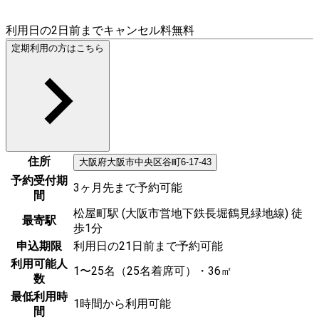
利用日の2日前までキャンセル料無料
定期利用の方はこちら
住所
大阪府
大阪市中央区
谷町6-17-43
予約受付期
3ヶ月先まで予約可能
間
松屋町駅 (大阪市営地下鉄長堀鶴見緑地線) 徒
最寄駅
歩1分
申込期限
利用日の21日前まで予約可能
利用可能人
1〜25名（25名着席可）・36㎡
数
最低利用時
1時間から利用可能
間