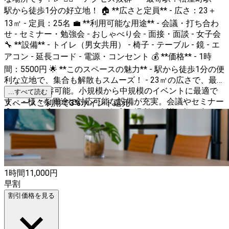
駅から徒歩1分の好立地！ 🏠 **広さと定員** - 広さ：23＋
13㎡ - 定員：25名 💼 **利用可能な用途** - 会議・打ち合わ
せ - セミナー・勉強会 - おしゃべり会 - 面接・面談 - 女子会
🔧 **設備** - トイレ（男女共用） - 椅子 - テーブル - 鏡 - エ
アコン - 延長コード - 電源・コンセント 💰 **価格** - 1時
間：5500円 🌟 **このスペースの魅力** - 駅から徒歩1分の便
利な立地で、集合も解散もスムーズ！ - 23㎡の広さで、最大
15名まで収容可能。小規模から中規模のイベントに最適で
...すべて読む
す。 - 様々な用途に対応可能な設備が充実。会議やセミナー
スペースご利用で
3
%
ポイント還元
🎈 **こんな方におすすめ** - 便利な場所で会議や打ち合わせ
をしたい方 - セミナーや勉強会を開催したい方 - 友達と楽し
いおしゃべり会や女子会を開きたい方 🌟 **特別な一日を、
特別な場所で！** 【レンタルスペース】で、あなたのイベ
ントを成功させましょう！
1時間
11,000
円
早割
割引価格を見る