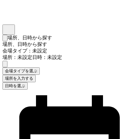
インスタベース
メニュー
場所、日時から探す
検索フォームを閉じる
場所、日時から探す
会場タイプ：未設定
場所：未設定
日時：未設定
会場タイプを選ぶ
場所を入力する
日時を選ぶ