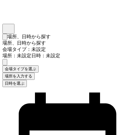
インスタベース
メニュー
場所、日時から探す
検索フォームを閉じる
場所、日時から探す
会場タイプ：未設定
場所：未設定
日時：未設定
会場タイプを選ぶ
場所を入力する
日時を選ぶ