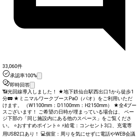
33,060件
承認率100%
即時回答
📶光回線導入しました！ ★地下鉄仙台駅西出口1から徒歩1
分🚃 ★ミニマルワークブースPaO（パオ）をご利用いただ
けます。 （W1100mm：D1100mm：H2150mm） ★全4ブー
スございます！ ご希望の日時が埋まっている場合は、 ペー
ジ下部の「同じ施設内にある他のスペース」をご覧くださ
い。 ⭐️おすすめポイント⭐️ ⚡️給電：コンセント3口、充電専
用USB2口あり！ 💻個室：周りを気にせずに電話やWEB会議