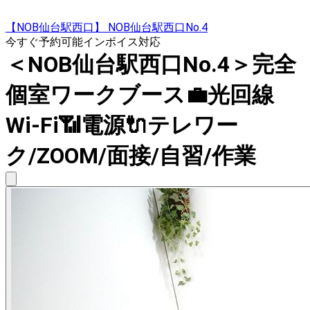
【NOB仙台駅西口】 NOB仙台駅西口No.4
今すぐ予約可能
インボイス対応
＜NOB仙台駅西口No.4＞完全
個室ワークブース💼光回線
Wi-Fi📶電源🔌テレワー
ク/ZOOM/面接/自習/作業