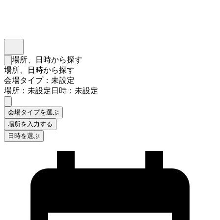
インスタベース
メニュー
場所、日時から探す
検索フォームを閉じる
場所、日時から探す
会場タイプ：未設定
場所：未設定
日時：未設定
会場タイプを選ぶ
場所を入力する
日時を選ぶ