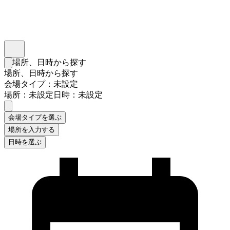
インスタベース
メニュー
場所、日時から探す
検索フォームを閉じる
場所、日時から探す
会場タイプ：未設定
場所：未設定
日時：未設定
会場タイプを選ぶ
場所を入力する
日時を選ぶ