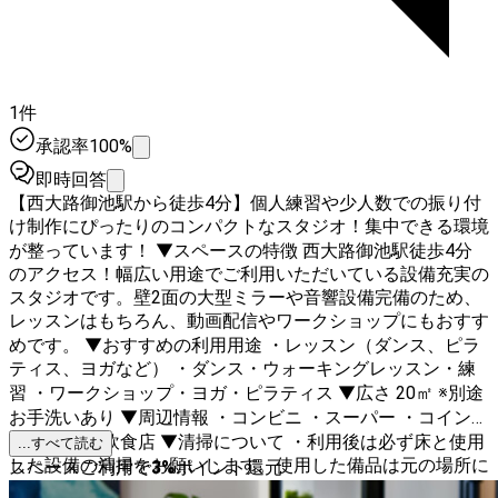
1件
承認率100%
即時回答
【西大路御池駅から徒歩4分】個人練習や少人数での振り付
け制作にぴったりのコンパクトなスタジオ！集中できる環境
が整っています！ ▼スペースの特徴 西大路御池駅徒歩4分
のアクセス！幅広い用途でご利用いただいている設備充実の
スタジオです。壁2面の大型ミラーや音響設備完備のため、
レッスンはもちろん、動画配信やワークショップにもおすす
めです。 ▼おすすめの利用用途 ・レッスン（ダンス、ピラ
ティス、ヨガなど） ・ダンス・ウォーキングレッスン・練
習 ・ワークショップ・ヨガ・ピラティス ▼広さ 20㎡ ※別途
お手洗いあり ▼周辺情報 ・コンビニ ・スーパー ・コインパ
ーキング ・飲食店 ▼清掃について ・利用後は必ず床と使用
...すべて読む
した設備の清掃をお願いします。使用した備品は元の場所に
スペースご利用で
3
%
ポイント還元
お戻しください。ゴミは全てお持ち帰りください。 ▼禁止