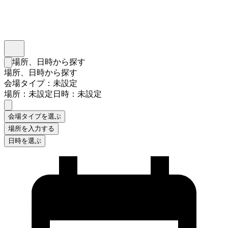
インスタベース
メニュー
場所、日時から探す
検索フォームを閉じる
場所、日時から探す
会場タイプ：未設定
場所：未設定
日時：未設定
会場タイプを選ぶ
場所を入力する
日時を選ぶ