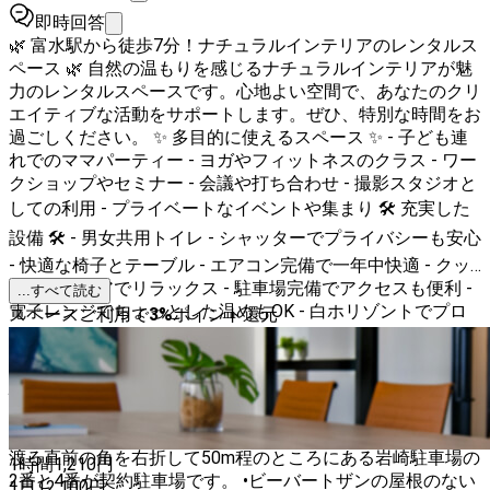
即時回答
🌿 富水駅から徒歩7分！ナチュラルインテリアのレンタルス
ペース 🌿 自然の温もりを感じるナチュラルインテリアが魅
力のレンタルスペースです。心地よい空間で、あなたのクリ
エイティブな活動をサポートします。ぜひ、特別な時間をお
過ごしください。 ✨ 多目的に使えるスペース ✨ - 子ども連
れでのママパーティー - ヨガやフィットネスのクラス - ワー
クショップやセミナー - 会議や打ち合わせ - 撮影スタジオと
しての利用 - プライベートなイベントや集まり 🛠️ 充実した
設備 🛠️ - 男女共用トイレ - シャッターでプライバシーも安心
- 快適な椅子とテーブル - エアコン完備で一年中快適 - クッ
ションフロアでリラックス - 駐車場完備でアクセスも便利 -
...すべて読む
電子レンジでちょっとした温めもOK - 白ホリゾントでプロ
スペースご利用で
3
%
ポイント還元
フェッショナルな撮影が可能 💰 お手頃価格で利用可能 💰 -1
時間 1,100円 ／1日 11,000円 🚶‍♂️ アクセス抜群 🚶‍♀️ - 富水
駅から徒歩7分の好立地 🚙 駐車場スペース完備 🚙 •Ange
サロンの入っているビルの前の駐車スペースが、水曜日•日
曜日のみ駐車可能。7台まで。 •富水駅側から来て仙了橋を
渡る直前の角を右折して50m程のところにある岩崎駐車場の
1時間
1,210
円
2番と4番が契約駐車場です。 •ビーバートザンの屋根のない
1日
12,100
円