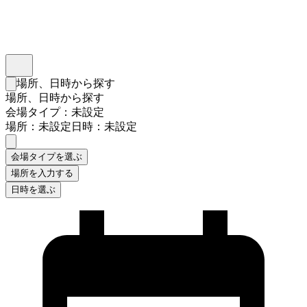
インスタベース
メニュー
場所、日時から探す
検索フォームを閉じる
場所、日時から探す
会場タイプ：未設定
場所：未設定
日時：未設定
会場タイプを選ぶ
場所を入力する
日時を選ぶ