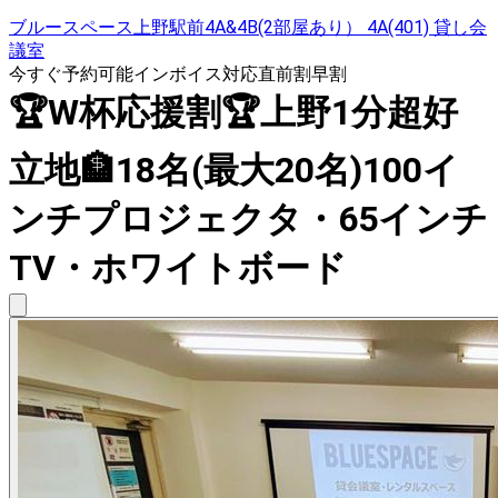
ブルースペース上野駅前4A&4B(2部屋あり） 4A(401) 貸し会
議室
今すぐ予約可能
インボイス対応
直前割
早割
🏆️W杯応援割🏆️上野1分超好
立地🏦18名(最大20名)100イ
ンチプロジェクタ・65インチ
TV・ホワイトボード