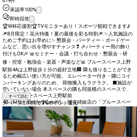
679件
承認率100%
即時回答
🏆️W杯応援割🏆️TVモニターあり！スポーツ観戦できます♪
🎆8月限定！花火特価！夏の最後を彩る特割🎆 ✨人気施設の
ためご予約はお早めに✨ 懇親会・パーティー・ボードゲー
ムなど、思い出を増やすチャンス❣ 🎉パーティー用の飾り
付けもOK🎉 📊セミナー・会議・打ち合わせ・懇親会・研
修・控室・勉強会・楽器・声楽など📊 ブルースペース上野
駅前4Aは上野徒歩１分の超好立地🏢 隣も借りることができ
るため幅広い使い方が可能。 エレベーター付き・隣にコイ
ンパーキングありのため、 荷物搬入もラクラク。 ■施設が
空いていない場合 本スペースの隣も同規模のスペースで
す！ 「ブルースペース上野駅前
...すべて読む
4B（https://bit.ly/37unuKr)」 現在姉妹店の「ブルースペー
スペースご利用で
3
%
ポイント還元
ス神田（https://bit.ly/3rAke7e）」「ブルースペース上野御
徒町(https://bit.ly/3Of6PLo）」もございます。 本スペース
と同規模・同等設備の好立地です♪ ✨新備品・サービス追加
✨ 皆様のご要望にお応えして、新しい備品とサービスが追
加されました！ぜひご利用ください♪ 1️⃣ 有線キーボードの