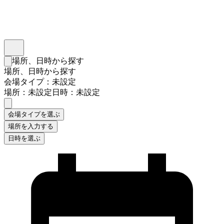
インスタベース
メニュー
場所、日時から探す
検索フォームを閉じる
場所、日時から探す
会場タイプ：未設定
場所：未設定
日時：未設定
会場タイプを選ぶ
場所を入力する
日時を選ぶ