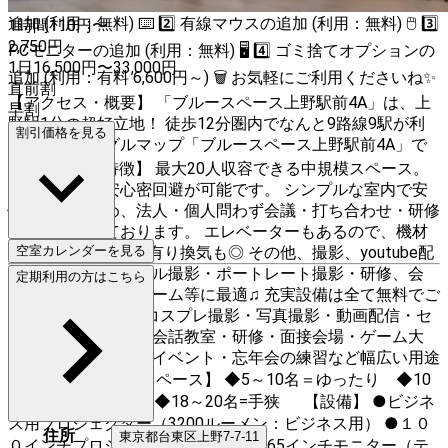
追加 (利用：無料) ⌨️ 2️⃣ 有線マウスの追加 (利用：無料) 🖱️ 3️⃣
1時間
110
円〜
2,750
円
PCモニターの追加 (利用：無料) 🖥️ 4️⃣ ゴミ捨てオプションの
1日
16,500
円
〜
33,000
円
追加 (利用：有料 6,600円～) 🗑️ お気軽にご利用くださいね✨
直前割
【アクセス・概要】 「ブルースペース上野駅前4A」は、上
早割
野駅1分の超好立地！ 徒歩12分圏内でなんと9路線9駅が利
割引価格を見る
用可能♫ グーグルマップ「ブルースペース上野駅前4A」で
簡単検索♪ 【特徴】 最大20人収容できる中規模スペース。
コロナ禍でも安心密回避が可能です。 シンプルな室内で安
価な価格のため、法人・個人問わず会議・打ち合わせ・研修
利用で使われております。 エレベーターもあるので、機材
運びも簡単♫ 窓も有り換気も◎ その他、撮影、youtube配
空室カレンダーを見る
信、動画配信、モデル撮影・ポートレート撮影・研修、会
定期利用の方はこちら
議・面接・ボードゲーム等に最適♫ 充実設備は全て無料でご
利用可！ 【用途】 コスプレ撮影・写真撮影・動画配信・セ
ミナー・学習塾・英会話教室・研修・面接会場・ゲーム大
会・物販・展示会・イベント・忘年会の練習など幅広い用途
でご利用可能。 【スペース】 ◆5～10名＝ゆったり ◆10
～18名＝ちょうど ◆18～20名=手狭 【設備】 ●ビジネ
ス用プロジェクター（3200ルーメン：ビジネス用） ●１０
住所
東京都
台東区
上野7-7-11
０インチプロジェクトスクリーン ●65インチモニター（テ