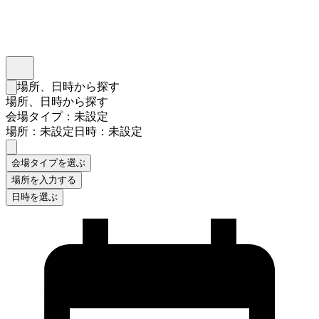
インスタベース
メニュー
場所、日時から探す
検索フォームを閉じる
場所、日時から探す
会場タイプ：未設定
場所：未設定
日時：未設定
会場タイプを選ぶ
場所を入力する
日時を選ぶ