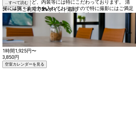
アーを導入など、内装等には特にこだわっております。 清
...すべて読む
掃には隅々まで力を入れておりますので特に撮影にはご満足
スペースご利用で
3
%
ポイント還元
いただけると思います。 音楽機材が豊富なスタジオですの
で、
1時間
1,925
円〜
3,850
円
空室カレンダーを見る