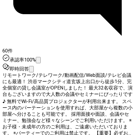
60件
承認率100%
即時回答
リモートワーク/テレワーク/動画配信/Web面談/テレビ会議
にも最適！ 渋谷マークシティ道玄坂上出口から徒歩1分、完
全個室の貸し会議室がOPENしました！ 最大32名収容で、演
台もございますので大人数の会議やセミナーにぴったりです
♪ 無料でWi-Fi/高品質プロジェクターが利用出来ます。 スペ
ース内のパーテーションを使用すれば、大部屋から複数の小
部屋へ分けることも可能です。 採用面接や面談、会議やセ
ミナー、勉強会など様々なシーンでご利用いただけます。 ※
お子様・未成年の方のご利用は、ご遠慮いただいておりま
す。 ※パーティーでのご利用は禁止です。 【重要】必ずお