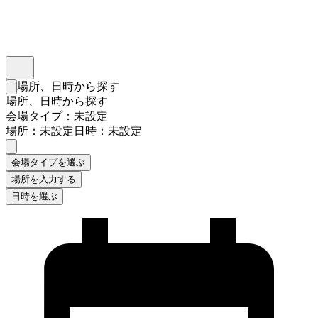
インスタベース
メニュー
場所、日時から探す
検索フォームを閉じる
場所、日時から探す
会場タイプ：未設定
場所：未設定
日時：未設定
会場タイプを選ぶ
場所を入力する
日時を選ぶ