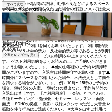
読みください ※備品等の故障、動作不良などによるスペース
...すべて読む
の利用に何らかの支障をきたした場合の保証については最大
スペースご利用で
3
%
ポイント還元
でも直接かつ通常の損害に限り、逸失利益、事業機会の喪失
等の間接的な損害については保証出来ません。 【重要・必
ずお読みください】 当スぺースは、暴力団、暴力団員、暴
力団準構成員その他これらに準ずる者（以下、「反社会的勢
力」といいます。） 又は反社会的勢力と密接な関係を有す
る者（以下、あわせて「反社会的勢力等」といいます。）で
1時間
7,150
円〜
ある場合は、 ご利用を固くお断りいたします。 利用開始後
10,450
円
にゲストが反社会的勢力・反社会的勢力等であることが判明
空室カレンダーを見る
した場合も、 当社サービスの利用を中止させていただきま
す。 ゲスト利用規約をよくお読みの上、ご予約いただきま
すようお願いいたします。 ⚠️他のお客様のご予約や清掃時
間がございますので、入退室は時間厳守でお願い致します⚠️
時間外にスペースをご利用された場合、不法侵入として罰金
を請求する場合がございます。 例）10時〜15時のご予約の
場合、9時55分の入室、15時5分の退出など、予約時間外の
入退出は禁止です。 【ご利用用途】 ・会議、打ち合わせ、
各種ミーティング ・勉強会、セミナー、レッスン ・面談、
面接 ・SOHOの拠点 ・撮影・収録スタジオ ※ただし大音量や
振動を伴う行為はご遠慮ください 。 ※大声を出すご利用は