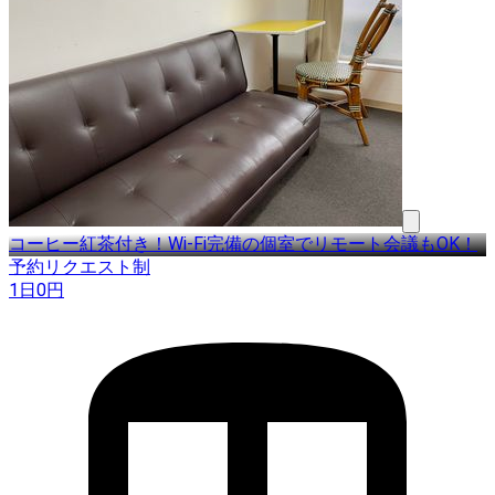
コーヒー紅茶付き！Wi-Fi完備の個室でリモート会議もOK！
予約リクエスト制
1日
0
円