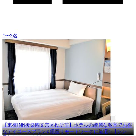
1〜2名
【東横INN後楽園文京区役所前】ホテルの綺麗な客室でお得
なデイユースプラン♫個室リモートワークに最適✨【シン
…