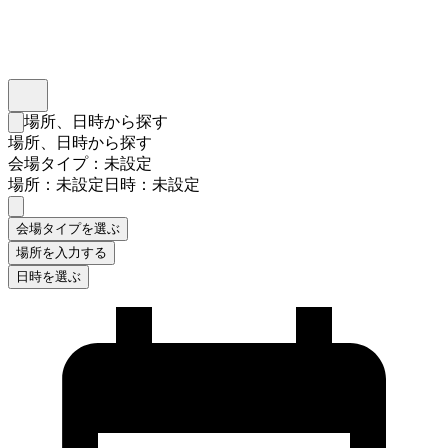
インスタベース
メニュー
場所、日時から探す
検索フォームを閉じる
場所、日時から探す
会場タイプ：未設定
場所：未設定
日時：未設定
会場タイプを選ぶ
場所を入力する
日時を選ぶ