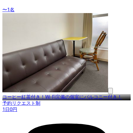
〜1名
コーヒー紅茶付き！Wi-Fi完備の個室にバルコニー付き！
予約リクエスト制
1日
0
円