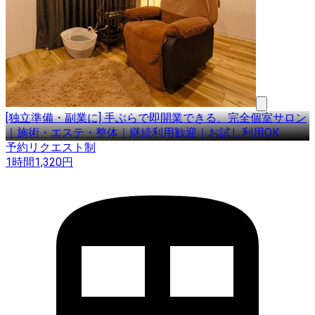
[独立準備・副業に] 手ぶらで即開業できる、完全個室サロン
｜施術・エステ・整体｜継続利用歓迎｜お試し利用OK
予約リクエスト制
1時間
1,320
円