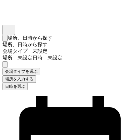
インスタベース
メニュー
場所、日時から探す
検索フォームを閉じる
場所、日時から探す
会場タイプ：未設定
場所：未設定
日時：未設定
会場タイプを選ぶ
場所を入力する
日時を選ぶ