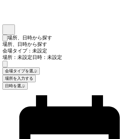
インスタベース
メニュー
場所、日時から探す
検索フォームを閉じる
場所、日時から探す
会場タイプ：未設定
場所：未設定
日時：未設定
会場タイプを選ぶ
場所を入力する
日時を選ぶ