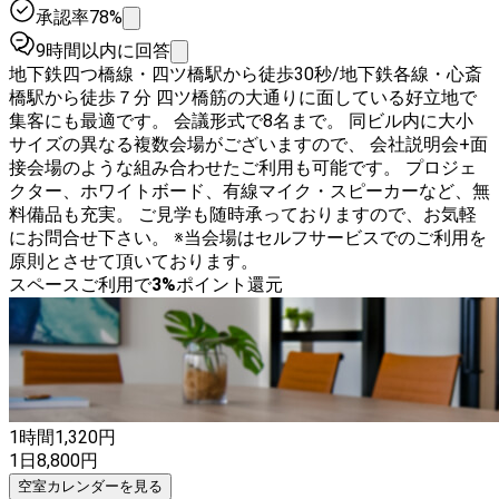
承認率78%
9時間以内に回答
地下鉄四つ橋線・四ツ橋駅から徒歩30秒/地下鉄各線・心斎
橋駅から徒歩７分 四ツ橋筋の大通りに面している好立地で
集客にも最適です。 会議形式で8名まで。 同ビル内に大小
サイズの異なる複数会場がございますので、 会社説明会+面
接会場のような組み合わせたご利用も可能です。 プロジェ
クター、ホワイトボード、有線マイク・スピーカーなど、無
料備品も充実。 ご見学も随時承っておりますので、お気軽
にお問合せ下さい。 ※当会場はセルフサービスでのご利用を
原則とさせて頂いております。
スペースご利用で
3
%
ポイント還元
1時間
1,320
円
1日
8,800
円
空室カレンダーを見る