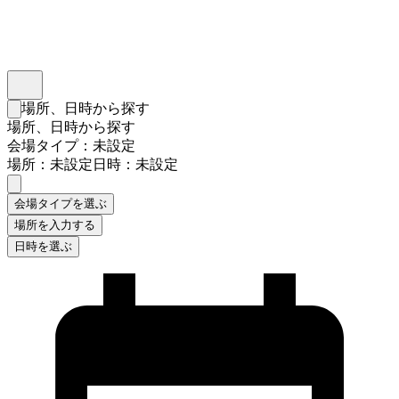
インスタベース
メニュー
場所、日時から探す
検索フォームを閉じる
場所、日時から探す
会場タイプ：未設定
場所：未設定
日時：未設定
会場タイプを選ぶ
場所を入力する
日時を選ぶ