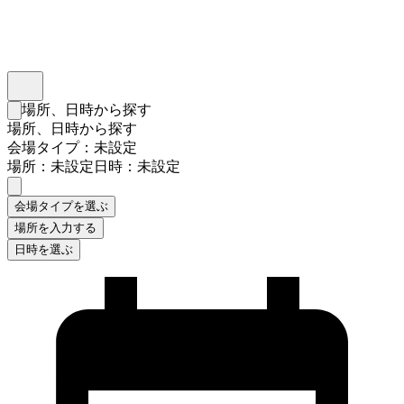
インスタベース
メニュー
場所、日時から探す
検索フォームを閉じる
場所、日時から探す
会場タイプ：未設定
場所：未設定
日時：未設定
会場タイプを選ぶ
場所を入力する
日時を選ぶ