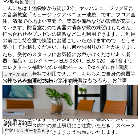
即時回答
こんにちは！池袋駅から徒歩3分、ヤマハミュージック直営
の音楽教室「ミュージックアベニュー池袋」です。フロア全
体、清潔で心地よい空間で、楽器や備品などの設備が充実し
ています。防音室なので楽器の演奏や歌の練習はもちろん、
打ち合わせやプレゼンの練習などにも利用できます。ご利用
の前にも待合室で快適にお過ごしいただけますので、どうぞ
安心してお越しください。もし何かお困りのことがありまし
たら、受付のスタッフにお気軽にお声がけください♪ ＜楽
器・備品＞ エレクトーン ELS-03XR、ELS-02C 各1台ずつ
エレクトーン補助ペダル 補助ベース、Expペダル各1個設置
楽器や備品は無料で利用できます。もちろんご自身の楽器等
...すべて読む
の持ち込みも可能です。 楽器の練習はもちろん、お仕事
スペースご利用で
3
%
ポイント還元
（テレワーク）、稽古、結婚式の余興、ライブ配信、演劇・
芝居など、幅広い用途にご利用いただけます。部屋内でイン
ターネットをご利用の場合は大変申し訳ございませんがお客
様ご自身のポケットwi-fiやスマートフォンのテザリングなど
をご利用ください。 スペースのご利用にあたっては、ペー
ジ下部にございます「利用規約」を必ずご確認ください。
1時間
1,980
円
また、スペース内での禁止事項にご注意いただき、スペース
空室カレンダーを見る
を清潔にご利用いただきますようお願いいたします。