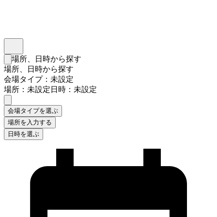
インスタベース
メニュー
場所、日時から探す
検索フォームを閉じる
場所、日時から探す
会場タイプ：未設定
場所：未設定
日時：未設定
会場タイプを選ぶ
場所を入力する
日時を選ぶ